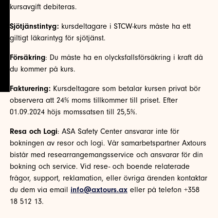
kursavgift debiteras.
Sjötjänstintyg:
kursdeltagare i STCW-kurs måste ha ett
giltigt läkarintyg för sjötjänst.
Försäkring
: Du måste ha en olycksfallsförsäkring i kraft då
du kommer på kurs.
Fakturering:
Kursdeltagare som betalar kursen privat bör
observera att 24% moms tillkommer till priset. Efter
01.09.2024 höjs momssatsen till 25,5%.
Resa och Logi
: ASA Safety Center ansvarar inte för
bokningen av resor och logi. Vår samarbetspartner Axtours
bistår med researrangemangsservice och ansvarar för din
bokning och service. Vid rese- och boende relaterade
frågor, support, reklamation, eller övriga ärenden kontaktar
du dem via email
info@axtours.ax
eller på telefon +358
18 512 13.