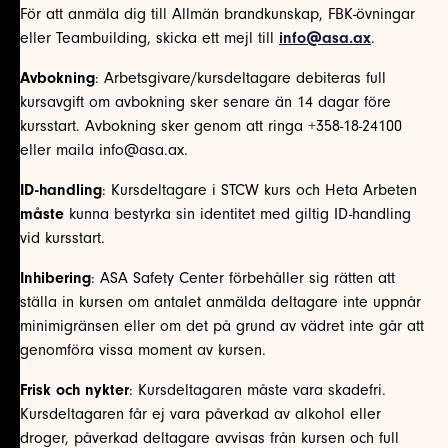
För att anmäla dig till Allmän brandkunskap, FBK-övningar
eller Teambuilding, skicka ett mejl till
info@asa.ax
.
Avbokning
: Arbetsgivare/kursdeltagare debiteras full
kursavgift om avbokning sker senare än 14 dagar före
kursstart. Avbokning sker genom att ringa +358-18-24100
eller maila info@asa.ax.
ID-handling
: Kursdeltagare i STCW kurs och Heta Arbeten
måste
kunna bestyrka sin identitet med giltig ID-handling
vid kursstart.
Inhibering
: ASA Safety Center förbehåller sig rätten att
ställa in kursen om antalet anmälda deltagare inte uppnår
minimigränsen eller om det på grund av vädret inte går att
genomföra vissa moment av kursen.
Frisk och nykter
: Kursdeltagaren måste vara skadefri.
Kursdeltagaren får ej vara påverkad av alkohol eller
droger, påverkad deltagare avvisas från kursen och full